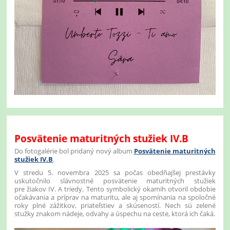
Posvätenie maturitných stužiek IV.B
Do fotogalérie bol pridaný nový album
Posvätenie maturitných
stužiek IV.B
.
V stredu 5. novembra 2025 sa počas obedňajšej prestávky
uskutočnilo slávnostné posvätenie maturitných stužiek
pre žiakov IV. A triedy. Tento symbolický okamih otvoril obdobie
očakávania a príprav na maturitu, ale aj spomínania na spoločné
roky plné zážitkov, priateľstiev a skúseností. Nech sú zelené
stužky znakom nádeje, odvahy a úspechu na ceste, ktorá ich čaká.