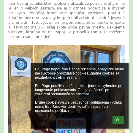
ročníkov aj učitelia, ktorí spoločne ukázali, že pomoc druhým nie
je len o veľkých gestách, ale aj o ochote podeliť sa a myslieť
na iných. Ponožky, ktoré sme spoločne vyzbierali, poputujú
k ľuďom bez domova, aby im pomohli zvládnuť chladné jesenné
a zimné dni. Táto výzva nám pripomenula, že solidarita, empatia
a láskavosť majú v našej škole svoje pevné miesto. Ďakujeme
všetkým, ktorí sa do nej zapojili a prispeli k tomu, že môžeme
niekomu spríjemniť deň.
EduPage nepoužíva žiadne reklamné, analytické alebo 
iné súkromie ohrozujúce cookies. Žiadne cookies sa 
nezdieľajú s tretími stranami.

EduPage používa iba 2 cookie – jedno nevyhnutné pre 
fungovanie prihlasovania. Toto je dočasné, po 
zatvorení prehliadača sa odstráni.

Druhé cookie zvyšuje bezpečnosť prihlásenia - vďaka 
nemu EduPage vie identifikovať prihlásenie z 
neznámeho počítača.
Ok