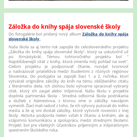
Záložka do knihy spája slovenské školy
Do fotogalérie bol pridaný nový album
Záložka do knihy spája
slovenské školy
.
Naša škola sa aj tento rok zapojila do celoslovenského projektu
„Záložka do knihy spája slovenské školy“, ktorý sa uskutočnil už
po štrnástykrát. Témou tohtoročného projektu bol "
Najobľúbenejší citát z knihy, ktorá zmenila môj pohľad na svet".
Cieľom projektu je podporovať čítanie, rozvíjať tvorivosť
a nadväzovať priateľstvá medzi študentmi z rôznych regiónov
Slovenska. Do podujatia sa zapojili žiaci 1. a 2. ročníka, ktorí
vytvárali originálne záložky do kníh na tému obľúbeného citátu
z literárneho diela. Ich úlohou bolo výtvarne spracovať vybraný
citát, ktorý ich zaujal alebo inšpiroval. Našu školu v projekte
doplnila partnerská škola - Stredná odborná škola podnikania
a služieb z Námestova, s ktorou sme si záložky navzájom
vymenili. Žiaci mali radosť z toho, že ich výtvory putovali do iného
mesta a že aj oni dostali záložky, ktoré vytvorili rovesníci z inej
školy. Aktivita podporila nielen vzťah k čítaniu a knihám, ale aj
vzájomnú komunikáciu a spoluprácu medzi strednými školami.
Projekt bol pre všetkých účastníkov príjemným a inšpiratívnym
spestrením školského roka.