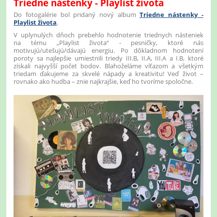
Triedne nástenky - Playlist života
Do fotogalérie bol pridaný nový album
Triedne nástenky -
Playlist života
.
V uplynulých dňoch prebehlo hodnotenie triednych násteniek
na tému „Playlist života“ - pesničky, ktoré nás
motivujú/utešujú/dávajú energiu. Po dôkladnom hodnotení
poroty sa najlepšie umiestnili triedy III.B, II.A, III.A a I.B, ktoré
získali najvyšší počet bodov. Blahoželáme víťazom a všetkým
triedam ďakujeme za skvelé nápady a kreativitu! Veď život –
rovnako ako hudba – znie najkrajšie, keď ho tvoríme spoločne.