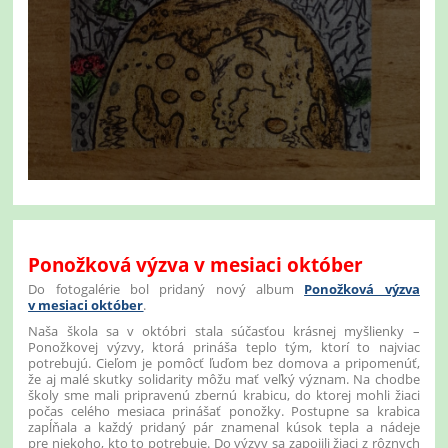
Ponožková výzva v mesiaci október
Do fotogalérie bol pridaný nový album
Ponožková výzva
v mesiaci október
.
Naša škola sa v októbri stala súčasťou krásnej myšlienky –
Ponožkovej výzvy, ktorá prináša teplo tým, ktorí to najviac
potrebujú. Cieľom je pomôcť ľuďom bez domova a pripomenúť,
že aj malé skutky solidarity môžu mať veľký význam. Na chodbe
školy sme mali pripravenú zbernú krabicu, do ktorej mohli žiaci
počas celého mesiaca prinášať ponožky. Postupne sa krabica
zapĺňala a každý pridaný pár znamenal kúsok tepla a nádeje
pre niekoho, kto to potrebuje. Do výzvy sa zapojili žiaci z rôznych