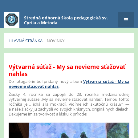
Stredná odborná škola pedagogická sv.
Cyrila a Metoda
HLAVNÁ STRÁNKA
NOVINKY
Novinky
Výtvarná súťaž - My sa nevieme sťažovať
nahlas
Do fotogalérie bol pridaný nový album
Výtvarná súťaž - My sa
nevieme sťažovať nahlas
.
Žiačky 4. ročníka sa zapojili do 23. ročníka medzinárodnej
výtvarnej súťaže „My sa nevieme sťažovať nahlas“. Témou tohto
ročníka je „Tichá sila mokradí. Vidíme ich skutočnú krásu?“ —
a naše žiačky ju zachytili vo svojich krásnych, originálnych dielach.
Ďakujeme im za tvorivosť a lásku k prírode!