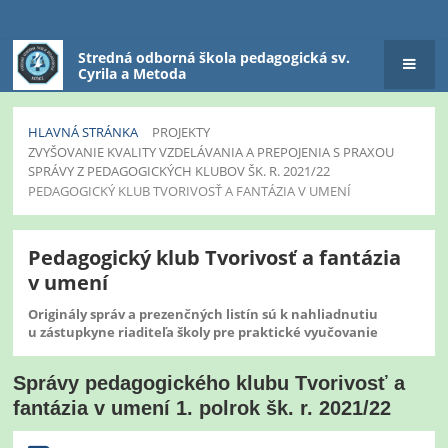
Stredná odborná škola pedagogická sv.
Cyrila a Metoda
HLAVNÁ STRÁNKA
PROJEKTY
ZVYŠOVANIE KVALITY VZDELÁVANIA A PREPOJENIA S PRAXOU
SPRÁVY Z PEDAGOGICKÝCH KLUBOV ŠK. R. 2021/22
PEDAGOGICKÝ KLUB TVORIVOSŤ A FANTÁZIA V UMENÍ
Pedagogický
Pedagogický klub Tvorivosť a fantázia
klub
v umení
Tvorivosť
a
Originály správ a prezenčných listín sú k nahliadnutiu
u zástupkyne riaditeľa školy pre praktické vyučovanie
fantázia
v
Správy pedagogického klubu Tvorivosť a
umení
fantázia v umení 1. polrok šk. r. 2021/22