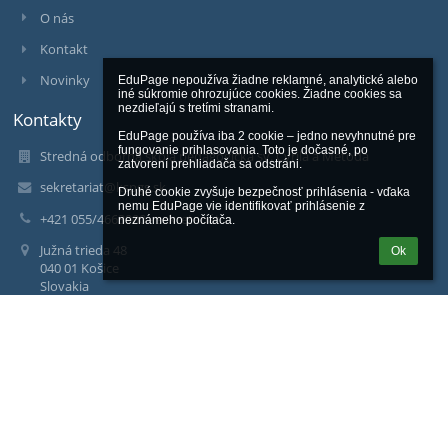
O nás
Kontakt
Novinky
EduPage nepoužíva žiadne reklamné, analytické alebo 
iné súkromie ohrozujúce cookies. Žiadne cookies sa 
nezdieľajú s tretími stranami.

Kontakty
EduPage používa iba 2 cookie – jedno nevyhnutné pre 
fungovanie prihlasovania. Toto je dočasné, po 
Stredná odborná škola pedagogická sv. Cyrila a Metoda
zatvorení prehliadača sa odstráni.

sekretariat@kspgs.sk
Druhé cookie zvyšuje bezpečnosť prihlásenia - vďaka 
nemu EduPage vie identifikovať prihlásenie z 
+421 055/4663900 - sekretariát
neznámeho počítača.
Južná trieda 48
Ok
040 01 Košice
Slovakia
riaditeľ ThLic. Marek Jeník 0911 711 347
riaditel@kspgs.sk
zástupca praktické vyučovanie
Mgr. Klára Zorvanová 0911 711 294
zorvan.kspgs@gmail.com
zástupca teoretické vyučovanie