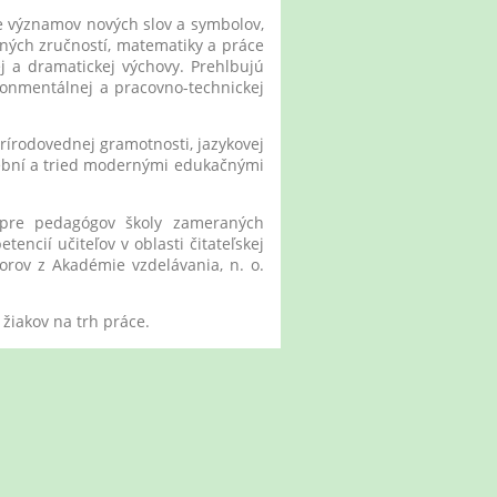
 významov nových slov a symbolov,
čných zručností, matematiky a práce
j a dramatickej výchovy. Prehlbujú
ronmentálnej a pracovno-technickej
rírodovednej gramotnosti, jazykovej
čební a tried modernými edukačnými
pre pedagógov školy zameraných
ncií učiteľov v oblasti čitateľskej
orov z Akadémie vzdelávania, n. o.
žiakov na trh práce.