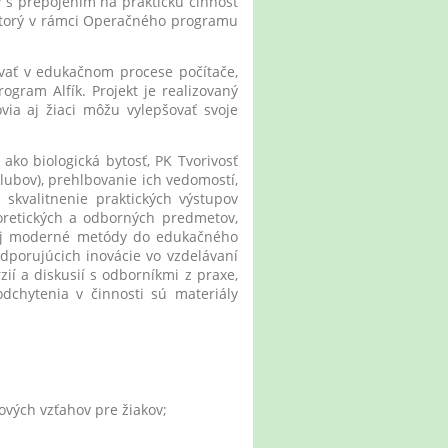
 s prepojením na praktickú činnosť
 ktorý v rámci Operačného programu
ať v edukačnom procese počítače,
rogram Alfík. Projekt je realizovaný
via aj žiaci môžu vylepšovať svoje
ko biologická bytosť, PK Tvorivosť
klubov), prehlbovanie ich vedomostí,
 skvalitnenie praktických výstupov
oretických a odborných predmetov,
e aj moderné metódy do edukačného
porujúcich inovácie vo vzdelávaní
í a diskusií s odborníkmi z praxe,
chytenia v činnosti sú materiály
vých vzťahov pre žiakov;