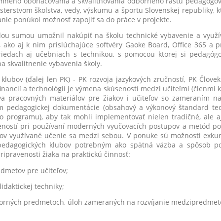
omného obohacovania a skvalitňovania odborného rastu pedagógov
isterstvom školstva, vedy, výskumu a športu Slovenskej republiky,
anie ponúkol možnosť zapojiť sa do práce v projekte.
umou umožnil nakúpiť na školu technické vybavenie a využív
, ako aj k nim prislúchajúce softvéry Gaoke Board, Office 365 a p
 triedach aj učebniach s technikou, s pomocou ktorej si pedagógo
na skvalitnenie vybavenia školy.
ov (ďalej len PK) - PK rozvoja jazykových zručností, PK Človek a
 financií a technológií je výmena skúseností medzi učiteľmi (členmi 
va pracovných materiálov pre žiakov i učiteľov so zameraním na
iom pedagogickej dokumentácie (obsahový a výkonový štandard te
ho programu), aby tak mohli implementovať nielen tradičné, al
eností pri používaní moderných vyučovacích postupov a metód pod
bov využívané učenie sa medzi sebou. V ponuke sú možnosti exkurzi
 pedagogických klubov potrebným ako spätná väzba a spôsob pod
ipravenosti žiaka na praktickú činnosť:
edmetov pre učiteľov;
idaktickej techniky;
orných predmetoch, úloh zameraných na rozvíjanie medzipredmeto