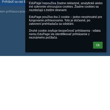
Prihlásiť sa cez EduPage účet
EduPage nepoužíva žiadne reklamné, analytické alebo 
iné súkromie ohrozujúce cookies. Žiadne cookies sa 
nezdieľajú s tretími stranami.

iem prihlasovacie meno alebo heslo
EduPage používa iba 2 cookie – jedno nevyhnutné pre 
fungovanie prihlasovania. Toto je dočasné, po 
zatvorení prehliadača sa odstráni.

Druhé cookie zvyšuje bezpečnosť prihlásenia - vďaka 
nemu EduPage vie identifikovať prihlásenie z 
neznámeho počítača.
Ok