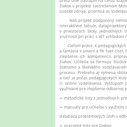
preto sme nastúpili na cestu vzáj
žiakov v projekte zastrešenom Min
Ľudské zdroje, prioritná os Vzdeláv
Náš projekt podporený nemalou s
interaktívne tabule, dataprojektory
v priestoroch školy, jednotlivých
zručnosti pri práci s IKT vzhľadom 
Cieľom práce 4 pedagogických klub
a fantázia v umení a PK Svet čísel,
zlepšenie ich kompetencií, prípra
žiakov. Učitelia sa formujú štúd
štátneho a školského vzdelávacie
procesu. Prebieha aj výmena skús
a tiež je počas pedagogických klu
či online vzdelávania. Výstupom
využívané pre zlepšenie odbornej pr
➢ metodické listy z jednotlivých pr
➢ manuály pre učiteľov s využitím d
databáza problémových úloh v odb
➢ pracovné listy pre žiakov;