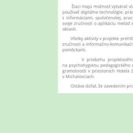
Žiaci majú možnosť vytvárať vlas
používať digitálne technológie, pr
s informáciami, spoločenskej, pra
svoje zručnosti o aplikáciu metód
oblasti.
Všetky aktivity v projekte prehlbu
zručnosti a informačno-komunikačn
pomôckami.
V priebehu projektového obdob
na psychohygienu pedagogického zam
gramotnosti v priestoroch Hotela 
v Michalovciach.
Ostáva dúfať, že zavedením projek