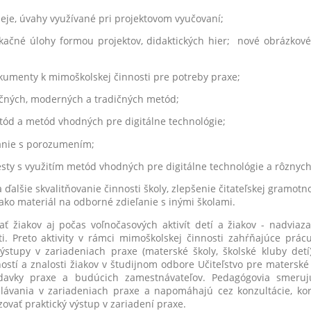
eje, úvahy využívané pri projektovom vyučovaní;
kačné úlohy formou projektov, didaktických hier;
nové obrázkové
kumenty k mimoškolskej činnosti pre potreby praxe;
ičných, moderných a tradičných metód;
tód a metód vhodných pre digitálne technológie;
tanie s porozumením;
sty s využitím metód vhodných pre digitálne technológie a rôznych
lšie skvalitňovanie činnosti školy, zlepšenie čitateľskej gramotno
ž ako materiál na odborné zdieľanie s inými školami.
kov aj počas voľnočasových aktivít detí a žiakov - nadviaza
i. Preto aktivity v rámci mimoškolskej činnosti zahŕňajúce prá
ýstupy v zariadeniach praxe (materské školy, školské kluby detí)
ostí a znalosti žiakov v študijnom odbore Učiteľstvo pre materské 
iadavky praxe a budúcich zamestnávateľov. Pedagógovia smeruj
elávania v zariadeniach praxe a napomáhajú cez konzultácie, kor
izovať praktický výstup v zariadení praxe.