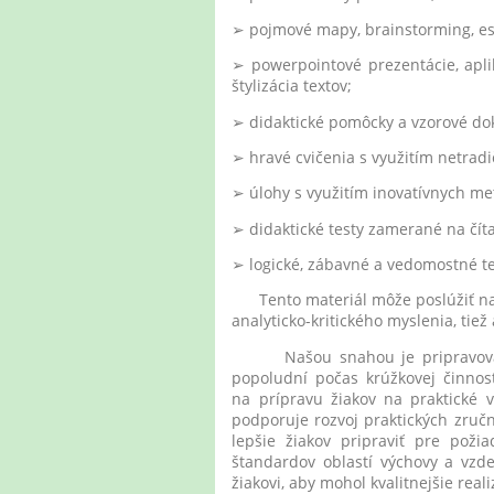
➢ pojmové mapy, brainstorming, es
➢ powerpointové prezentácie, apli
štylizácia textov;
➢ didaktické pomôcky a vzorové do
➢ hravé cvičenia s využitím netrad
➢ úlohy s využitím inovatívnych me
➢ didaktické testy zamerané na čí
➢ logické, zábavné a vedomostné te
Tento materiál môže poslúžiť na ďa
analyticko-kritického myslenia, tie
Našou snahou je pripravovať žia
popoludní počas krúžkovej činnost
na prípravu žiakov na praktické v
podporuje rozvoj praktických zručn
lepšie žiakov pripraviť pre pož
štandardov oblastí výchovy a vzd
žiakovi, aby mohol kvalitnejšie real