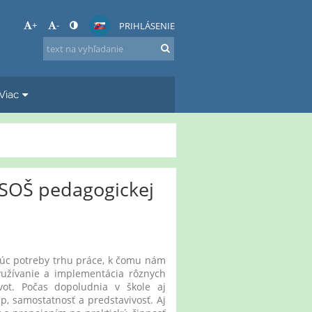
+
-
PRIHLÁSENIE
Viac
a SOŠ pedagogickej
úc potreby trhu práce, k čomu nám
yužívanie a implementácia rôznych
ot. Počas dopoludnia v škole aj
p, samostatnosť a predstavivosť. Aj