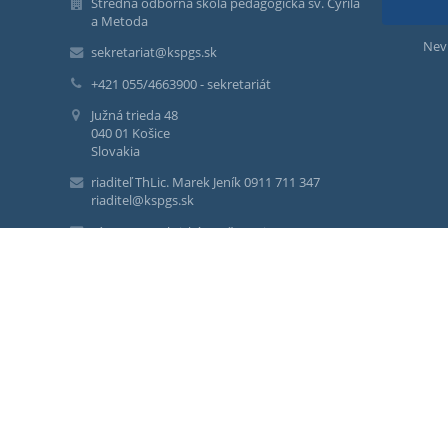
Stredná odborná škola pedagogická sv. Cyrila
a Metoda
Nev
sekretariat@kspgs.sk
+421 055/4663900 - sekretariát
Južná trieda 48
040 01 Košice
Slovakia
riaditeľ ThLic. Marek Jeník 0911 711 347
riaditel@kspgs.sk
zástupca praktické vyučovanie
Mgr. Klára Zorvanová 0911 711 294
zorvan.kspgs@gmail.com
zástupca teoretické vyučovanie
Mgr. Mária Majzeľová 0904 738 440
zastupca@kspgs.sk
duchovný správca Mgr. Martin Mati 055 466 39
00
martin.mati@kspgs.sk
ekonómka Ing. Zuzana Fabianová 0904 738