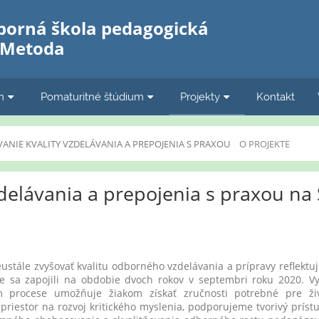
borná škola pedagogická
a Metoda
m
Pomaturitné štúdium
Projekty
Kontakt
ANIE KVALITY VZDELÁVANIA A PREPOJENIA S PRAXOU
O PROJEKTE
zdelávania a prepojenia s praxou n
a
le zvyšovať kvalitu odborného vzdelávania a prípravy reflektuj
 sa zapojili na obdobie dvoch rokov v septembri roku 2020. V
 procese umožňuje žiakom získať zručnosti potrebné pre živ
priestor na rozvoj kritického myslenia, podporujeme tvorivý prístu